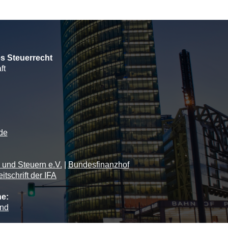
es Steuerrecht
ft
de
n und Steuern e.V.
|
Bundesfinanzhof
itschrift der IFA
he:
and