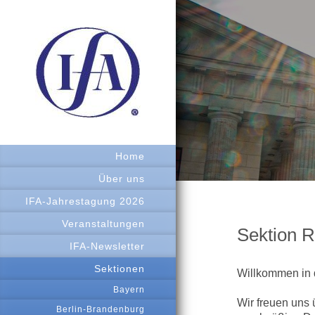
Home
Über uns
IFA-Jahrestagung 2026
Veranstaltungen
Sektion 
IFA-Newsletter
Sektionen
Willkommen in 
Bayern
Wir freuen uns 
Berlin-Brandenburg