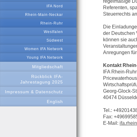
regelmäßige Du
IFA Nord
Referenten, sp
Steuerrechts a
Rhein-Main-Neckar
Rhein-Ruhr
Die Einladunge
Westfalen
der Deutschen V
können sie auch
Südwest
Veranstaltungen 
Women IFA Network
Anregungen für 
Young IFA Network
Kontakt Rhein
Mitgliedschaft
IFA Rhein-Ruhr
Rückblick IFA-
Pricewaterho
Jahrestagung 2025
Wirtschaftsprüf
Georg-Glock-St
Impressum & Datenschutz
40474 Düsseldo
English
Tel.: +4920143
Fax: +4969958
E-Mail:
ifa.rhe