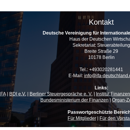
Kontakt
Deutsche Vereinigung für International
Haus der Deutschen Wirtscha
Sekretariat: Steuerabteilung
Breite Straße 29
10178 Berlin
Tel.: +493020281441
E-Mail:
info@ifa-deutschland.
Links:
IFA
|
BDI e.V.
|
Berliner Steuergespräche e. V.
|
Institut Finanze
Bundesministerium der Finanzen
|
Organ-Ze
Passwortgeschützte Bereic
Für Mitglieder
|
Für den Vorst