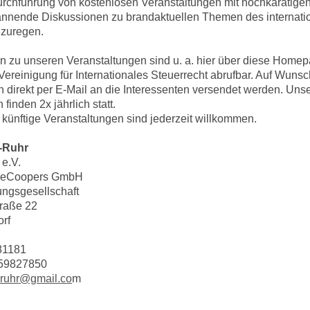
rchführung von kostenlosen Veranstaltungen mit hochkarätige
annende Diskussionen zu brandaktuellen Themen des internati
nzuregen.
n zu unseren Veranstaltungen sind u. a. hier über diese Home
ereinigung für Internationales Steuerrecht abrufbar. Auf Wunsc
 direkt per E-Mail an die Interessenten versendet werden. Uns
finden 2x jährlich statt.
künftige Veranstaltungen sind jederzeit willkommen.
-Ruhr
 e.V.
useCoopers GmbH
ungsgesellschaft
raße 22
rf
81181
59827850
inruhr@gmail.co
m