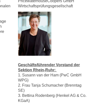
n
PricewaterhouseCoopers GmbH
onalen
Wirtschaftsprüfungsgesellschaft
page
h
ere
Geschäftsführender Vorstand der
Sektion Rhein-Ruhr:
1. Susann van der Ham (PwC GmbH
WPG)
2. Frau Tanja Schumacher (Brenntag
SE)
3. Bettina Rodenberg (Henkel AG & Co.
KGaA)